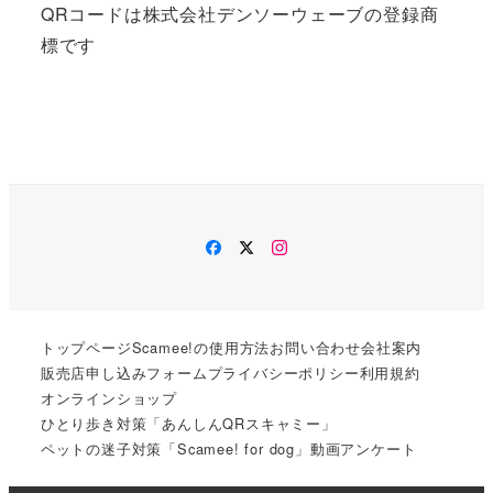
QRコードは株式会社デンソーウェーブの登録商
標です
Facebook
Twitter
Instagram
トップページ
Scamee!の使用方法
お問い合わせ
会社案内
販売店申し込みフォーム
プライバシーポリシー
利用規約
オンラインショップ
ひとり歩き対策「あんしんQRスキャミー」
ペットの迷子対策「Scamee! for dog」
動画
アンケート